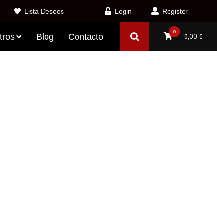
Lista Deseos
Login
Register
0
tros
Blog
Contacto
0,00
€