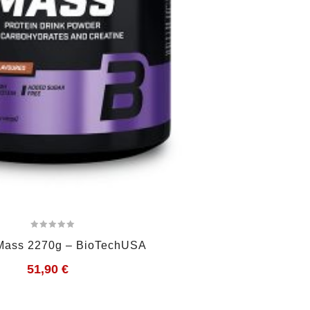
Mass 2270g – BioTechUSA
51,90
€