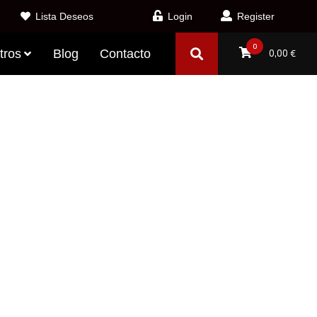
Lista Deseos
Login
Register
0
tros
Blog
Contacto
0,00
€
MÓN