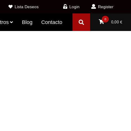
Lista Deseos
Login
Register
0
tros
Blog
Contacto
0,00
€
LATE