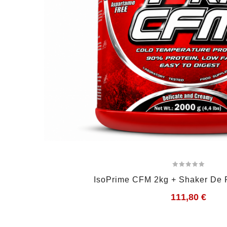
IsoPrime CFM 2kg + Shaker De 
111,80
€