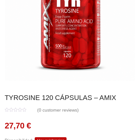
TYROSINE 120 CÁPSULAS – AMIX
(
0
customer reviews)
0
5
0
o
27,70
€
u
t
o
f