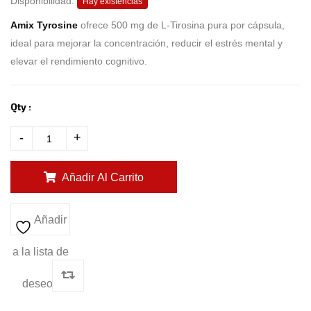
Disponibilidad:
b
Hay existencias
a
s
Amix Tyrosine
ofrece 500 mg de L-Tirosina pura por cápsula,
e
d
ideal para mejorar la concentración, reducir el estrés mental y
o
n
elevar el rendimiento cognitivo.
c
u
s
t
o
Qty :
m
e
r
-
+
r
a
t
i
n
Añadir Al Carrito
g
s
Añadir
a la lista de
deseos