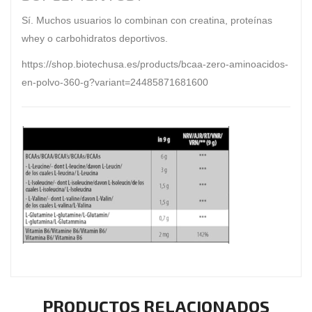
Sí. Muchos usuarios lo combinan con
creatina
,
proteínas
whey
o
carbohidratos deportivos
.
https://shop.biotechusa.es/products/bcaa-zero-aminoacidos-
en-polvo-360-g?variant=24485871681600
PRODUCTOS RELACIONADOS