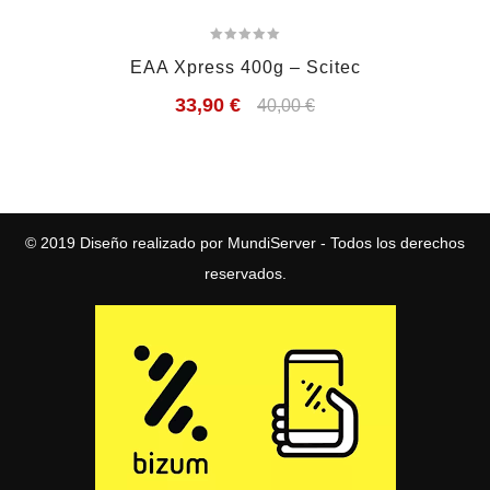
EAA Xpress 400g – Scitec
33,90
€
40,00
€
© 2019
Diseño realizado por MundiServer
- Todos los derechos
reservados.