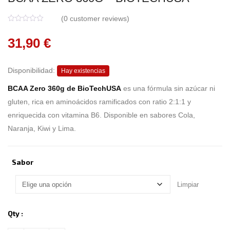
(
0
customer reviews)
0
5
0
o
31,90
€
u
t
o
f
b
Disponibilidad:
Hay existencias
a
s
BCAA Zero 360g de BioTechUSA
es una fórmula sin azúcar ni
e
d
gluten, rica en aminoácidos ramificados con ratio 2:1:1 y
o
n
enriquecida con vitamina B6. Disponible en sabores Cola,
c
u
Naranja, Kiwi y Lima.
s
t
o
m
e
Sabor
r
r
a
t
Limpiar
i
n
g
s
Qty :