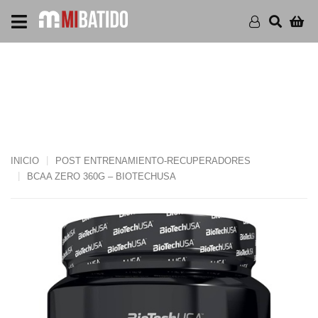
BCAA ZERO 360G –
BIOTECHUSA
INICIO
POST ENTRENAMIENTO-RECUPERADORES
BCAA ZERO 360G – BIOTECHUSA