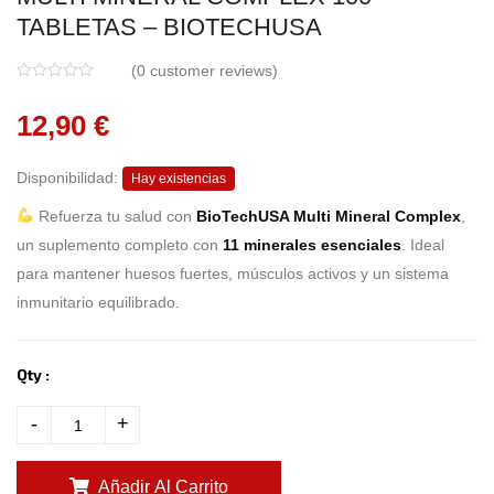
TABLETAS – BIOTECHUSA
(
0
customer reviews)
0
5
0
o
12,90
€
u
t
o
f
Disponibilidad:
b
Hay existencias
a
s
Refuerza tu salud con
BioTechUSA Multi Mineral Complex
,
e
d
un suplemento completo con
11 minerales esenciales
. Ideal
o
n
para mantener huesos fuertes, músculos activos y un sistema
c
u
inmunitario equilibrado.
s
t
o
m
e
Qty :
r
r
a
-
+
t
i
n
g
s
Añadir Al Carrito