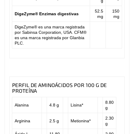
g
52.5
150
DigeZyme® Enzimas digestivas
mg
mg
DigeZyme® es una marca registrada
por Sabinsa Corporation, USA. CFM®
es una marca registrada por Glanbia
PLC.
PERFIL DE AMINOÁCIDOS POR 100 G DE
PROTEÍNA
8.80
Alanina
4.8 g
Lisina*
g
2.30
Arginina
2.5 g
Metionina*
g
Ácido L-
11,80
2.90