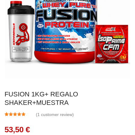
FUSION 1KG+ REGALO
SHAKER+MUESTRA
(
1
customer review)
5.00
5
1
out of
based on
53,50
€
customer
rating