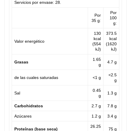
Servicios por envase: 28.
Por
Por
100
35 g:
g:
130
373.5
kcal
kcal
Valor energético
(554
(1620
kJ)
kJ)
1.65
Grasas
4.7 g
g
<2.5
de las cuales saturadas
<1 g
g
0.45
Sal
1.3 g
g
Carbohidratos
2.7 g
7.8 g
Azúcares
1.2 g
3.4 g
26.25
Proteínas (base seca)
75 g