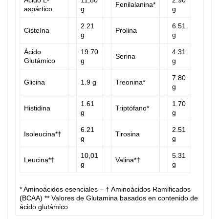
Fenilalanina*
aspártico
g
g
2.21
6.51
Cisteína
Prolina
g
g
Ácido
19.70
4.31
Serina
Glutámico
g
g
7.80
Glicina
1.9 g
Treonina*
g
1.61
1.70
Histidina
Triptófano*
g
g
6.21
2.51
Isoleucina*†
Tirosina
g
g
10,01
5.31
Leucina*†
Valina*†
g
g
* Aminoácidos esenciales – † Aminoácidos Ramificados
(BCAA) ** Valores de Glutamina basados en contenido de
ácido glutámico