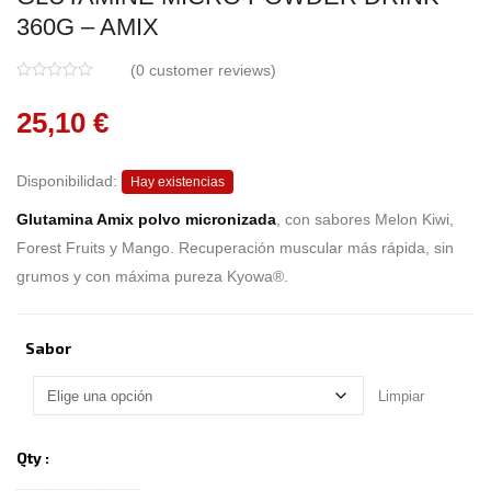
360G – AMIX
(
0
customer reviews)
0
5
0
o
25,10
€
u
t
o
f
b
Disponibilidad:
Hay existencias
a
s
Glutamina Amix polvo micronizada
, con sabores Melon Kiwi,
e
d
Forest Fruits y Mango. Recuperación muscular más rápida, sin
o
n
grumos y con máxima pureza Kyowa®.
c
u
s
t
o
Sabor
m
e
r
r
Limpiar
a
t
i
n
Qty :
g
s