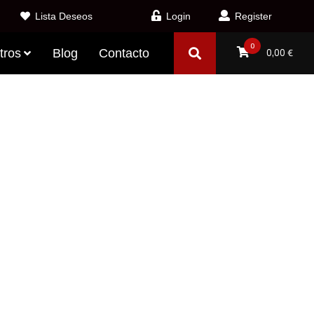
Lista Deseos
Login
Register
0
tros
Blog
Contacto
0,00
€
ANT