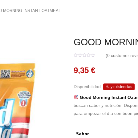
 MORNING INSTANT OATMEAL
GOOD MORNIN
(
0
customer revi
0
5
0
o
9,35
€
u
t
o
f
b
Disponibilidad:
Hay existencias
a
s
Good Morning Instant Oatme
e
d
buscan sabor y nutrición. Dispo
o
n
para empezar el día con buen pi
c
u
s
t
o
Sabor
m
e