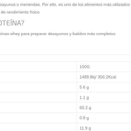
ayunos o meriendas. Por ello, es uno de los alimentos más utilizados 
 de rendimiento físico
OTEÍNA?
eínas whey
para preparar desayunos y batidos más completos.
100G
1488.8kj/ 356.2Kcal
5.6 g
1.1 g
60.2 g
0.8 g
11.9 g