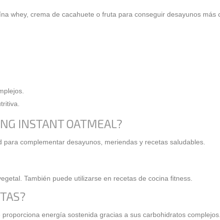
ína whey, crema de cacahuete o fruta para conseguir desayunos más c
mplejos.
ritiva.
ING INSTANT OATMEAL?
ad para complementar desayunos, meriendas y recetas saludables.
egetal. También puede utilizarse en recetas de cocina fitness.
STAS?
e proporciona energía sostenida gracias a sus carbohidratos complejos