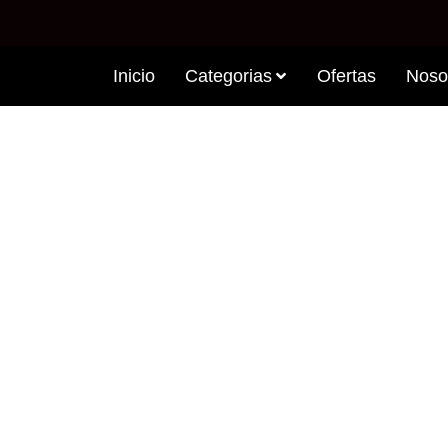
Inicio
Categorias
Ofertas
Noso
OD MORNING INST
OATMEAL