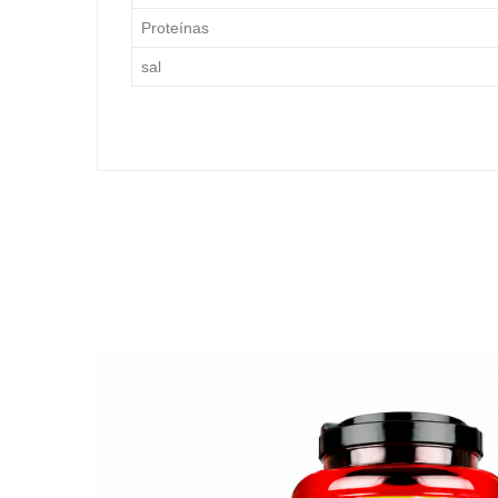
Proteínas
sal