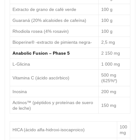
Extracto de grano de café verde
100 g
Guaraná (20% alcaloides de cafeína)
100 g
Rhodiola rosea (4% rosavin)
100 g
Bioperine® -extracto de pimienta negra-
2,5 mg
Anabolic Fusion – Phase 5
2 150 mg
L-Glicina
1 000 mg
500 mg
Vitamina C (ácido ascórbico)
(625%*)
Inosina
200 mg
Actinos™ (péptidos y proteínas de suero
150 mg
de leche)
100
HICA (ácido alfa-hidroxi-isocaproico)
mg