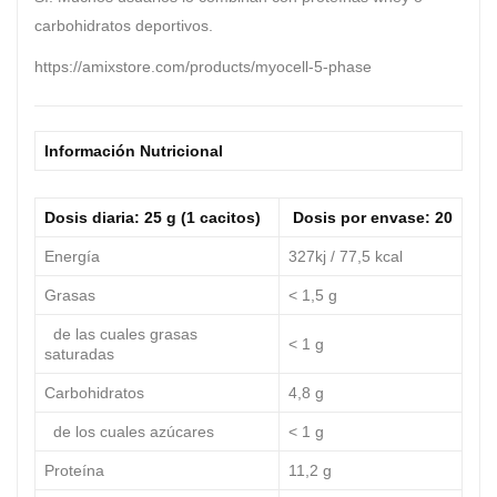
carbohidratos deportivos
.
https://amixstore.com/products/myocell-5-phase
Información Nutricional
Dosis diaria: 25 g (1 cacitos)
Dosis por envase: 20
Energía
327kj / 77,5 kcal
Grasas
< 1,5 g
de las cuales grasas
< 1 g
saturadas
Carbohidratos
4,8 g
de los cuales azúcares
< 1 g
Proteína
11,2 g