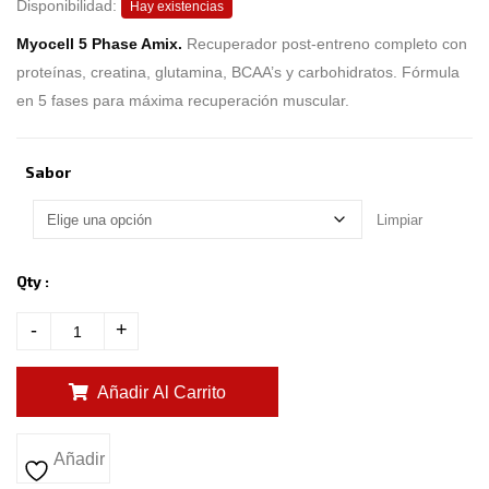
b
Disponibilidad:
Hay existencias
a
s
Myocell 5 Phase Amix.
Recuperador post-entreno completo con
e
d
proteínas, creatina, glutamina, BCAA’s y carbohidratos. Fórmula
o
n
en 5 fases para máxima recuperación muscular.
c
u
s
t
o
Sabor
m
e
r
r
Limpiar
a
t
i
n
Qty :
g
s
-
+
Añadir Al Carrito
Añadir