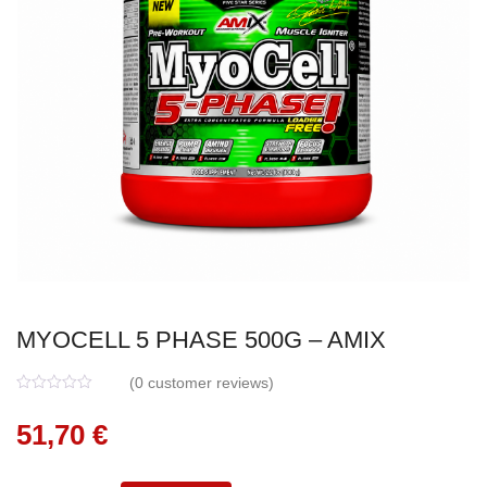
MYOCELL 5 PHASE 500G – AMIX
(
0
customer reviews)
0
5
0
o
51,70
€
u
t
o
f