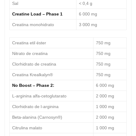
Sal
< 0,4 g
Creatine Load – Phase 1
6 000 mg
Creatina monohidrato
3 000 mg
Creatina etil éster
750 mg
Nitrato de creatina
750 mg
Clorhidrato de creatina
750 mg
Creatina Krealkalyn®
750 mg
No Boost – Phase 2:
6 000 mg
L-arginina alfa-cetoglutarato
2 000 mg
Clorhidrato de l-arginina
1 000 mg
Beta-alanina (Carnosyn®)
2 000 mg
Citrulina malato
1 000 mg