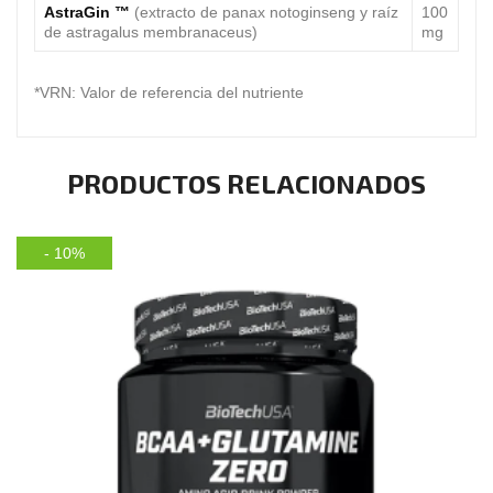
AstraGin ™
(extracto de panax notoginseng y raíz
100
de astragalus membranaceus)
mg
*VRN: Valor de
referencia del nutriente
PRODUCTOS RELACIONADOS
- 10%