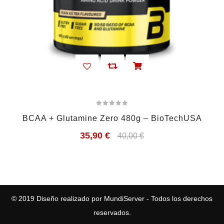
BCAA + Glutamine Zero 480g – BioTechUSA
35,90
€
40,00
€
© 2019
Diseño realizado por MundiServer
- Todos los derechos
reservados.