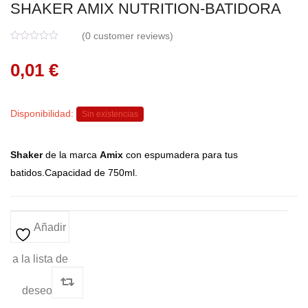
SHAKER AMIX NUTRITION-BATIDORA
(
0
customer reviews)
0
5
0
o
0,01
€
u
t
o
f
b
a
Disponibilidad:
Sin existencias
s
e
d
o
Shaker
de la marca
Amix
con espumadera para tus
n
c
batidos.Capacidad de 750ml.
u
s
t
o
m
e
Añadir
r
r
a
t
a la lista de
i
n
g
deseos
s