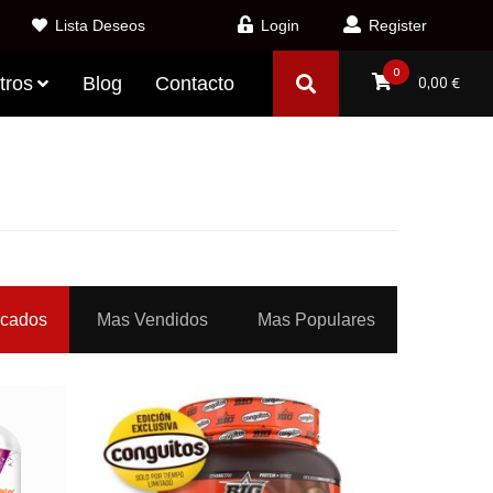
Lista Deseos
Login
Register
0
tros
Blog
Contacto
0,00
€
acados
Mas Vendidos
Mas Populares