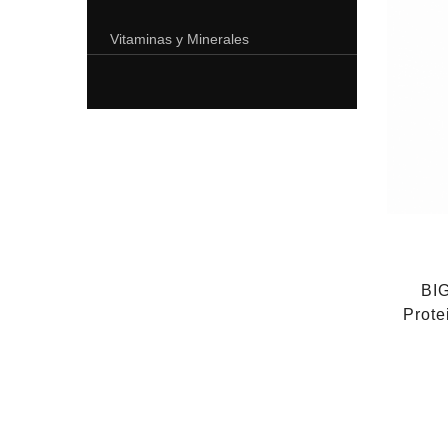
Vitaminas y Minerales
BIG
Prote
- 35