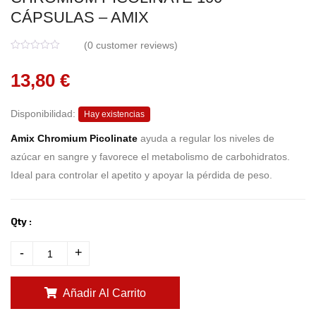
CÁPSULAS – AMIX
(
0
customer reviews)
0
5
0
o
13,80
€
u
t
o
f
Disponibilidad:
b
Hay existencias
a
s
Amix Chromium Picolinate
ayuda a regular los niveles de
e
d
azúcar en sangre y favorece el metabolismo de carbohidratos.
o
n
Ideal para controlar el apetito y apoyar la pérdida de peso.
c
u
s
t
o
Qty :
m
e
r
-
+
r
a
t
i
n
Añadir Al Carrito
g
s