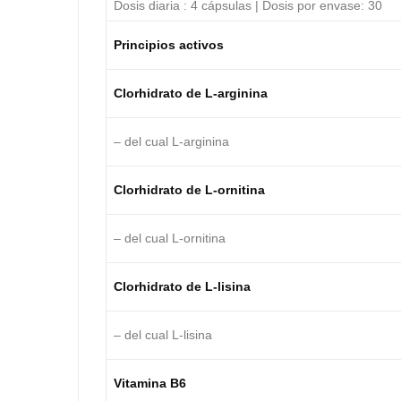
Dosis diaria : 4 cápsulas | Dosis por envase: 30
Principios activos
Clorhidrato de L-arginina
– del cual L-arginina
Clorhidrato de L-ornitina
– del cual L-ornitina
Clorhidrato de L-lisina
– del cual L-lisina
Vitamina B6