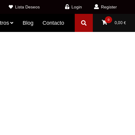
Lista Deseos
Login
Register
0
tros
Blog
Contacto
0,00
€