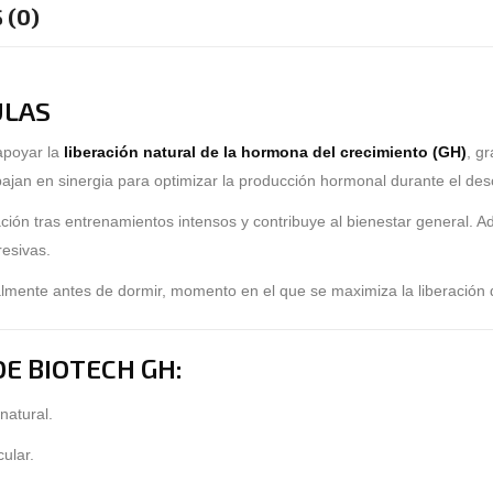
 (0)
ULAS
apoyar la
liberación natural de la hormona del crecimiento (GH)
, g
ajan en sinergia para optimizar la producción hormonal durante el de
ación tras entrenamientos intensos y contribuye al bienestar general.
resivas.
cialmente antes de dormir, momento en el que se maximiza la liberación 
DE BIOTECH GH:
natural
.
ular
.