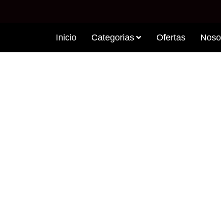
Inicio
Categorias
Ofertas
Noso
GH 120 CÁPSULAS –
BIOTECHUSA