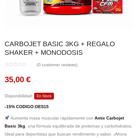
CARBOJET BASIC 3KG + REGALO
SHAKER + MONODOSIS
(
0
customer reviews)
0
5
0
o
35,00
€
u
t
o
f
b
Disponibilidad:
En Stock
a
s
-15% CODIGO:DES15
e
d
o
Aumenta masa muscular rápidamente con
Amix Carbojet
n
c
Basic 3kg
, una fórmula equilibrada de proteínas y carbohidratos.
u
s
Ideal para deportistas que buscan rendimiento y sabor. ¡Ahora
t