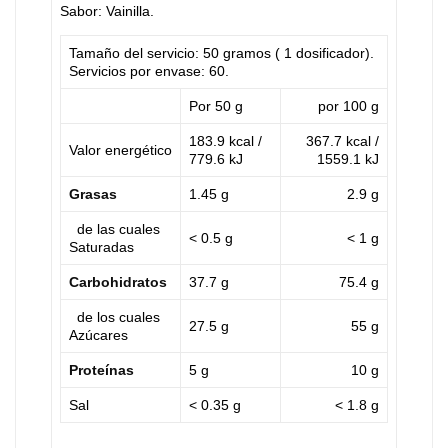
Sabor: Vainilla.
Tamaño del servicio: 50 gramos ( 1 dosificador).
Servicios por envase: 60.
Por 50 g
por 100 g
183.9 kcal /
367.7 kcal /
Valor energético
779.6 kJ
1559.1 kJ
Grasas
1.45 g
2.9 g
de las cuales
< 0.5 g
< 1 g
Saturadas
Carbohidratos
37.7 g
75.4 g
de los cuales
27.5 g
55 g
Azúcares
Proteínas
5 g
10 g
Sal
< 0.35 g
< 1.8 g