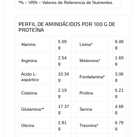
*% – VRN – Valores de Referencia de Nutrientes.
PERFIL DE AMINOÁCIDOS POR 100 G DE
PROTEÍNA
5.09
8.48
Alanina
Lisina*
g
g
2.54
1.69
Arginina
Metionina*
g
g
Ácido L-
10.34
3.06
Fenilalanina*
aspártico
g
g
2.19
6.21
Cisteína
Prolina
g
g
17.37
4.68
Glutamina**
Serina
g
g
2.81
6.79
Glicina
Treonina*
g
g