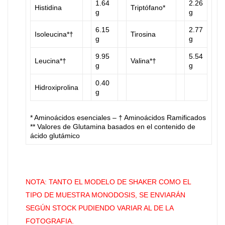
1.64
2.26
Histidina
Triptófano*
g
g
6.15
2.77
Isoleucina*†
Tirosina
g
g
9.95
5.54
Leucina*†
Valina*†
g
g
0.40
Hidroxiprolina
g
* Aminoácidos esenciales – † Aminoácidos Ramificados
** Valores de Glutamina basados en el contenido de
ácido glutámico
NOTA: TANTO EL MODELO DE SHAKER COMO EL
TIPO DE MUESTRA MONODOSIS, SE ENVIARÁN
SEGÚN STOCK PUDIENDO VARIAR AL DE LA
FOTOGRAFIA.