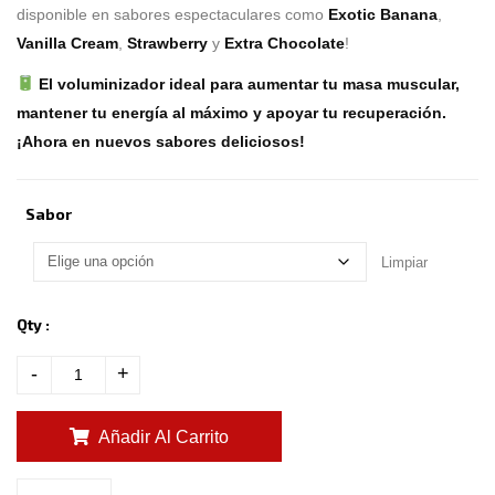
o
disponible en sabores espectaculares como
Exotic Banana
,
m
e
Vanilla Cream
,
Strawberry
y
Extra Chocolate
!
r
r
a
El voluminizador ideal para aumentar tu masa muscular,
t
i
mantener tu energía al máximo y apoyar tu recuperación.
n
g
¡Ahora en nuevos sabores deliciosos!
s
Sabor
Limpiar
Qty :
-
+
Añadir Al Carrito