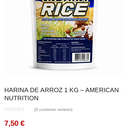
HARINA DE ARROZ 1 KG – AMERICAN
NUTRITION
(
0
customer reviews)
0
5
0
o
7,50
€
u
t