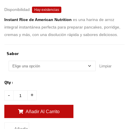
o
f
b
Disponibilidad:
Hay existencias
a
s
Instant Rice de American Nutrition
es una harina de arroz
e
d
integral instantánea perfecta para preparar pancakes, porridge,
o
n
cremas y más, con una disolución rápida y sabores deliciosos.
c
u
s
t
o
Sabor
m
e
r
r
Limpiar
a
t
i
n
Qty :
g
s
-
+
Añadir Al Carrito