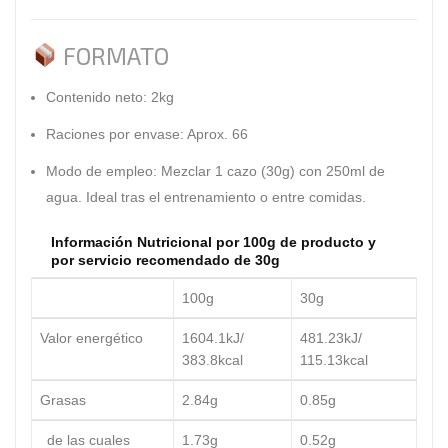
FORMATO
Contenido neto:
2kg
Raciones por envase:
Aprox. 66
Modo de empleo:
Mezclar 1 cazo (30g) con 250ml de
agua. Ideal tras el entrenamiento o entre comidas.
Información Nutricional por 100g de producto y
por servicio recomendado de 30g
100g
30g
Valor energético
1604.1kJ/
481.23kJ/
383.8kcal
115.13kcal
Grasas
2.84g
0.85g
de las cuales
1.73g
0.52g