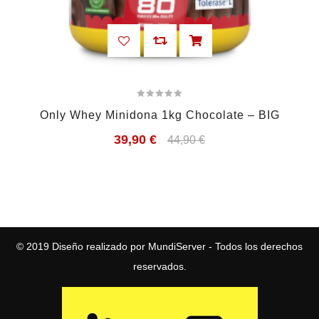
Only Whey Minidona 1kg Chocolate – BIG
39,90
€
44,90
€
© 2019
Diseño realizado por MundiServer
- Todos los derechos
reservados.