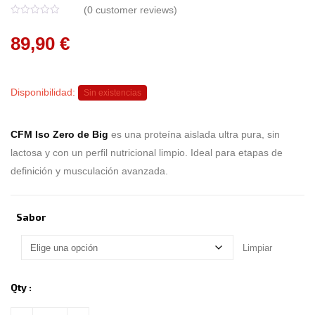
(
0
customer reviews)
0
5
0
o
89,90
€
u
t
o
f
b
a
Disponibilidad:
Sin existencias
s
e
d
o
n
CFM Iso Zero de Big
es una proteína aislada ultra pura, sin
c
u
lactosa y con un perfil nutricional limpio. Ideal para etapas de
s
t
definición y musculación avanzada.
o
m
e
r
r
Sabor
a
t
i
Limpiar
n
g
s
Qty :