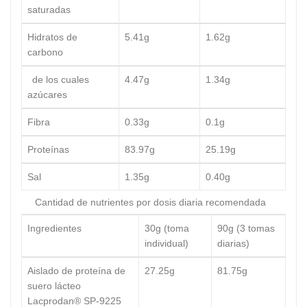
saturadas
Hidratos de
5.41g
1.62g
carbono
de los cuales
4.47g
1.34g
azúcares
Fibra
0.33g
0.1g
Proteínas
83.97g
25.19g
Sal
1.35g
0.40g
Cantidad de nutrientes por dosis diaria recomendada
Ingredientes
30g (toma
90g (3 tomas
individual)
diarias)
Aislado de proteína de
27.25g
81.75g
suero lácteo
Lacprodan® SP-9225