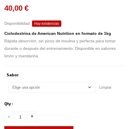
o
40,00
€
u
t
o
f
b
Disponibilidad:
Hay existencias
a
s
Ciclodextrina de American Nutrition en formato de 1kg
.
e
d
Rápida absorción, sin picos de insulina y perfecta para tomar
o
n
durante o después del entrenamiento. Disponible en sabores
c
u
limón y mandarina.
s
t
o
m
e
Sabor
r
r
a
t
Limpiar
i
n
g
s
Qty :
-
+