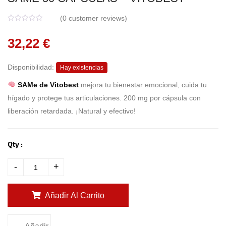
(
0
customer reviews)
0
5
0
o
32,22
€
u
t
o
f
Disponibilidad:
b
Hay existencias
a
s
SAMe de Vitobest
mejora tu bienestar emocional, cuida tu
e
d
hígado y protege tus articulaciones. 200 mg por cápsula con
o
n
liberación retardada. ¡Natural y efectivo!
c
u
s
t
o
Qty :
m
e
r
-
+
r
a
t
i
n
Añadir Al Carrito
g
s