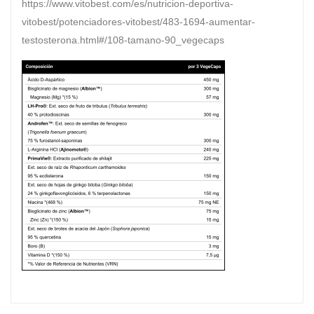
https://www.vitobest.com/es/nutricion-deportiva-
vitobest/potenciadores-vitobest/483-1694-aumentar-
testosterona.html#/108-tamano-90_vegecaps