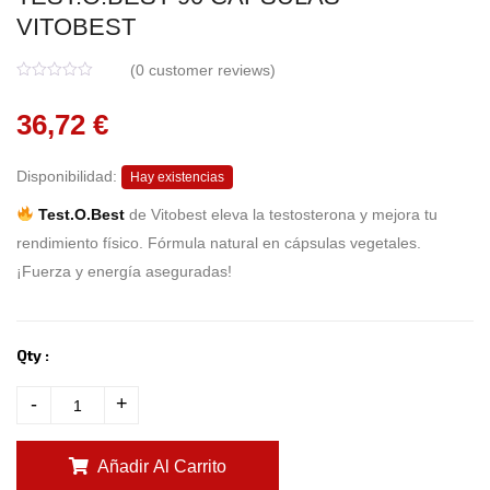
VITOBEST
(
0
customer reviews)
0
5
0
o
36,72
€
u
t
o
f
Disponibilidad:
b
Hay existencias
a
s
Test.O.Best
de Vitobest eleva la testosterona y mejora tu
e
d
rendimiento físico. Fórmula natural en cápsulas vegetales.
o
n
¡Fuerza y energía aseguradas!
c
u
s
t
o
m
Qty :
e
r
r
-
+
a
t
i
n
g
Añadir Al Carrito
s