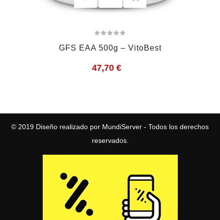
GFS EAA 500g – VitoBest
47,70
€
© 2019
Diseño realizado por MundiServer
- Todos los derechos
reservados.